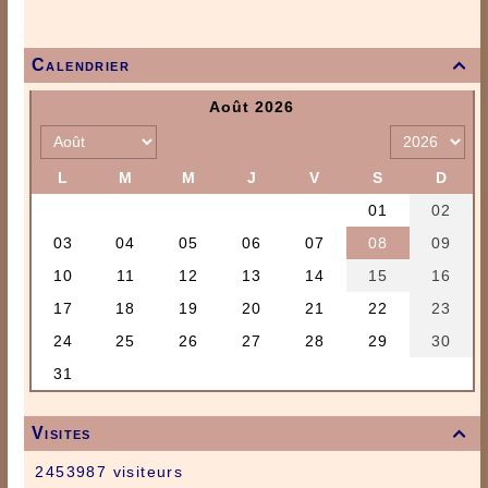
Calendrier

Visites

2453987 visiteurs