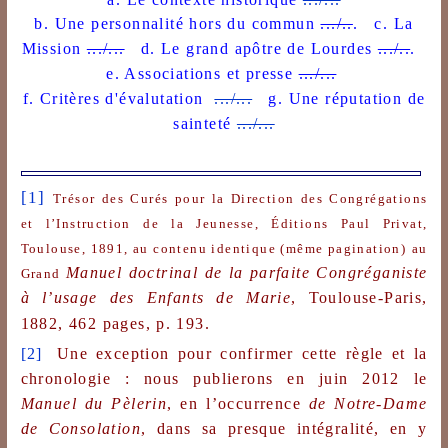
b. Une personnalité hors du commun
.../..
.
c. La
Mission
.../...
d. Le grand apôtre de Lourdes
.../..
.
e. Associations et presse
.../...
f. Critères d'évalutation
.../...
g. Une réputation de
sainteté
.../...
[1]
Trésor des Curés pour la Direction des Congrégations
et l’Instruction de la Jeunesse, Éditions Paul Privat,
Toulouse, 1891, au contenu identique (même pagination)
au
Manuel doctrinal de la parfaite
Congréganiste
Grand
à l’usage des Enfants de Marie
,
Toulouse-Paris,
1882, 462 pages, p. 193.
[2]
Une exception pour confirmer cette règle et la
chronologie : nous publierons en juin 2012 le
Manuel du Pèlerin
, en l’occurrence
de Notre-Dame
de Consolation
, dans sa presque intégralité, en y